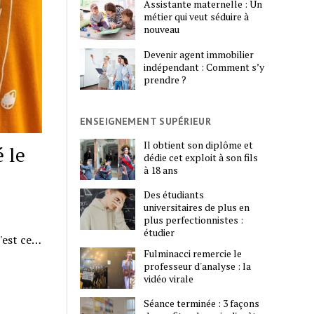
Assistante maternelle : Un
métier qui veut séduire à
nouveau
Devenir agent immobilier
indépendant : Comment s’y
prendre ?
ENSEIGNEMENT SUPÉRIEUR
Il obtient son diplôme et
é le
dédie cet exploit à son fils
à 18 ans
Des étudiants
universitaires de plus en
plus perfectionnistes :
étudier
'est ce…
Fulminacci remercie le
professeur d'analyse : la
vidéo virale
Séance terminée : 3 façons