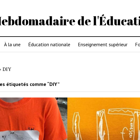
Hebdomadaire de l'Éducat
À la une
Éducation nationale
Enseignement supérieur
Fo
»
DIY
les étiquetés comme “DIY”