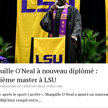
uille O'Neal à nouveau diplômé :
ième master à LSU
DOMADAIRE DE L'ÉDUCATION LE 19 MAI 2026
« après le sport j'arrête ». Shaquille O'Neal a ajouté un nouveau
déjà bien rempli entre…