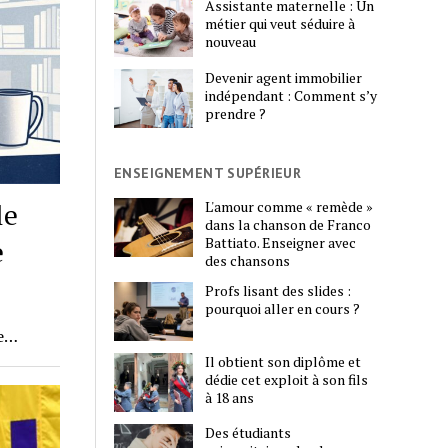
Assistante maternelle : Un
métier qui veut séduire à
nouveau
Devenir agent immobilier
indépendant : Comment s’y
prendre ?
ENSEIGNEMENT SUPÉRIEUR
le
L'amour comme « remède »
dans la chanson de Franco
Battiato. Enseigner avec
e
des chansons
Profs lisant des slides :
pourquoi aller en cours ?
ne…
Il obtient son diplôme et
dédie cet exploit à son fils
à 18 ans
Des étudiants