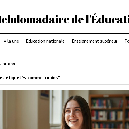
Hebdomadaire de l'Éducat
À la une
Éducation nationale
Enseignement supérieur
Fo
»
moins
les étiquetés comme “moins”