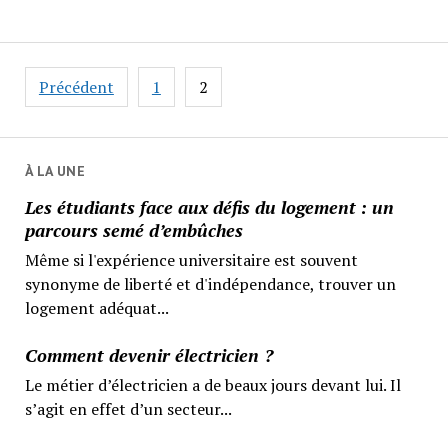
Pagination
Précédent
1
2
des
publications
À LA UNE
Les étudiants face aux défis du logement : un
parcours semé d’embûches
Même si l'expérience universitaire est souvent
synonyme de liberté et d'indépendance, trouver un
logement adéquat...
Comment devenir électricien ?
Le métier d’électricien a de beaux jours devant lui. Il
s’agit en effet d’un secteur...