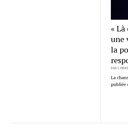
« Là 
une v
la p
resp
PAR L'HEB
La chans
publiée 