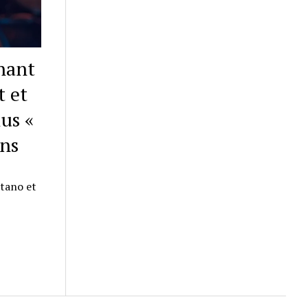
enant
t et
us «
ons
ntano et