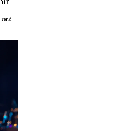
hir
e rend