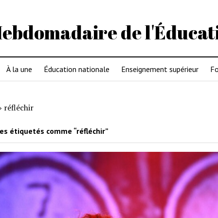
Hebdomadaire de l'Éducat
À la une
Éducation nationale
Enseignement supérieur
Fo
»
réfléchir
les étiquetés comme “réfléchir”