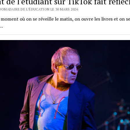
at de l'étudiant sur TikTok fait réfléc
BDOMADAIRE DE L'ÉDUCATION LE 30 MARS 2026
n moment où on se réveille le matin, on ouvre les livres et on s
…