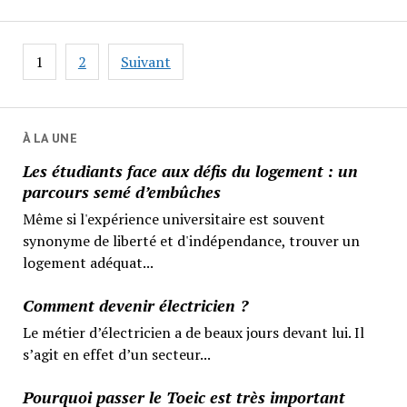
Pagination
1
2
Suivant
des
publications
À LA UNE
Les étudiants face aux défis du logement : un
parcours semé d’embûches
Même si l'expérience universitaire est souvent
synonyme de liberté et d'indépendance, trouver un
logement adéquat...
Comment devenir électricien ?
Le métier d’électricien a de beaux jours devant lui. Il
s’agit en effet d’un secteur...
Pourquoi passer le Toeic est très important