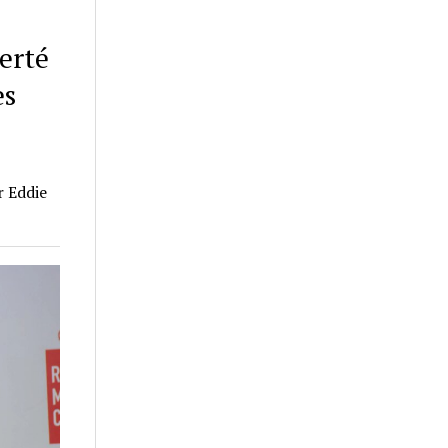
berté
es
r Eddie