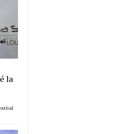
é la
stival