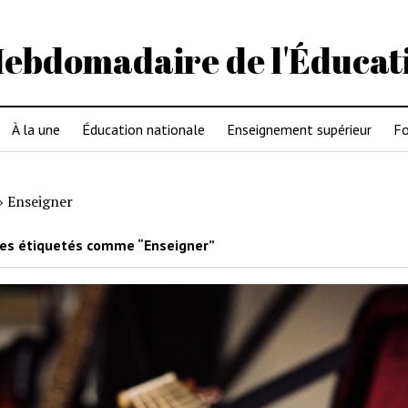
Hebdomadaire de l'Éducat
À la une
Éducation nationale
Enseignement supérieur
Fo
»
Enseigner
les étiquetés comme “Enseigner”