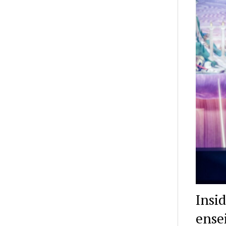
Insi
ense