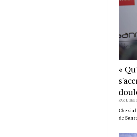
« Qu'
s'acc
doul
PAR L'HEB
Che sia 
de Sanre