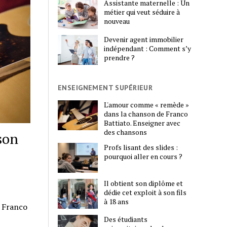
Assistante maternelle : Un
métier qui veut séduire à
nouveau
Devenir agent immobilier
indépendant : Comment s’y
prendre ?
ENSEIGNEMENT SUPÉRIEUR
L'amour comme « remède »
dans la chanson de Franco
Battiato. Enseigner avec
des chansons
son
Profs lisant des slides :
pourquoi aller en cours ?
Il obtient son diplôme et
dédie cet exploit à son fils
à 18 ans
e Franco
…
Des étudiants